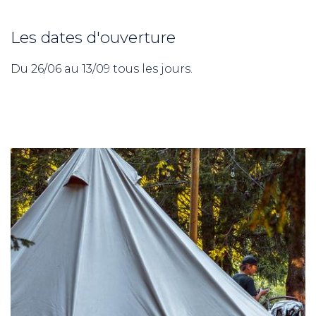
Les dates d'ouverture
Du 26/06 au 13/09 tous les jours.
ND
RE NORDIC
Savoie
 JEUNES
voie Nordic
PRO
R ?
 son espace !”