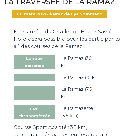
La TRAVERSEE DE LA RAMAZ
08 mars 2026 à Praz de Lys Sommand
ND
Etre lauréat du Challenge Haute-Savoie
RE NORDIC
Savoie
Nordic sera possible pour les participants
à 1 des courses de la Ramaz :
La Ramaz (30
Longue
km)
distance
 JEUNES
voie Nordic
La Ramaz (15 km)
PRO
La Ramaz (7.5
km)
R ?
 son espace !”
La Ramazette
non
 NEIGE ET
(3.5 km)
chronomètrée
Course Sport Adapté : 3.5 km,
accompagnés par les jeunes du club.