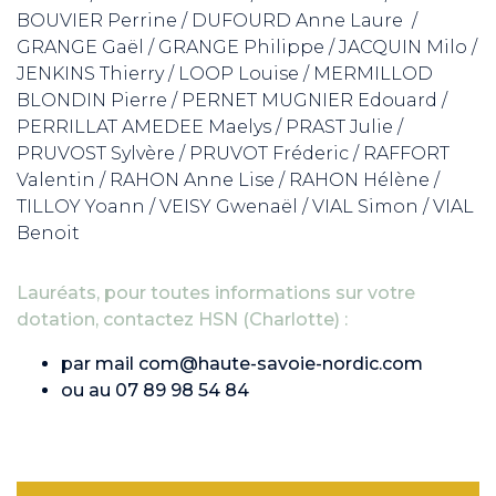
BOUVIER Perrine / DUFOURD Anne Laure /
GRANGE Gaël / GRANGE Philippe / JACQUIN Milo /
JENKINS Thierry / LOOP Louise / MERMILLOD
BLONDIN Pierre / PERNET MUGNIER Edouard /
PERRILLAT AMEDEE Maelys / PRAST Julie /
PRUVOST Sylvère / PRUVOT Fréderic / RAFFORT
Valentin / RAHON Anne Lise / RAHON Hélène /
TILLOY Yoann / VEISY Gwenaël / VIAL Simon / VIAL
Benoit
Lauréats, pour toutes informations sur votre
dotation, contactez HSN (Charlotte) :
par mail
com@haute-savoie-nordic.com
ou au 07 89 98 54 84