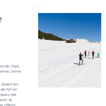
e
Nordic Pass
s 4ème, 5ème
 durant les
ts de NP en
diques (de
avec la
 offerts.