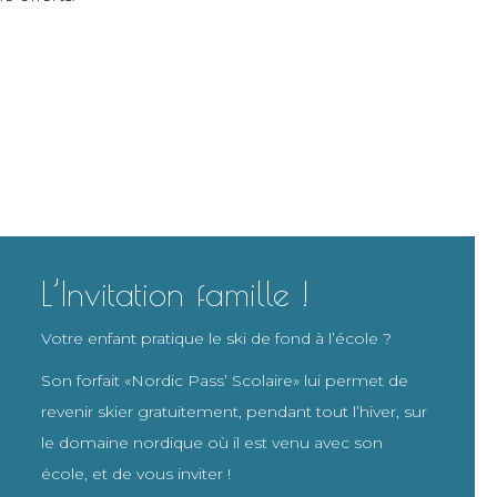
L’Invitation famille !
Votre enfant pratique le ski de fond à l’école ?
Son forfait «Nordic Pass’ Scolaire» lui permet de
revenir skier gratuitement, pendant tout l’hiver, sur
le domaine nordique où il est venu avec son
école, et de vous inviter !