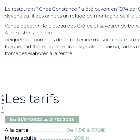
Le restaurant " Chez Constance " a été ouvert en 1974 par 
devenu au fil des années un refuge de montagne où il fait b
Venez découvrir le plateau des Glières et savourer de bons
A déguster sur place :
beignets de pommes de terre, terrine maison, croûte aux
fondue, tartiflette, raclette, fromage blanc maison, tartes m
fromages élaborés à la ferme
Les tarifs
Les tarifs
Du 01/01/2022 au 31/12/2023
A la carte
De 4.5€ à 27.5€
Menu adulte
26€ ()