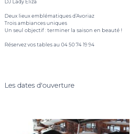
DJ Lady Eliza
Deux lieux emblématiques d’Avoriaz
Trois ambiances uniques
Un seul objectif : terminer la saison en beauté !
Réservez vos tables au 04 50 74 19 94
ND
Les dates d'ouverture
RE NORDIC
Savoie
 JEUNES
voie Nordic