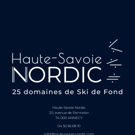
Haute-Savoie Nordic
20, avenue de Parmelan
74 000 ANNECY
04 50 66 68 10
info@haute-savoie-nordic.com