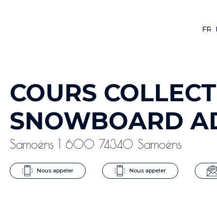
FR
F
COURS COLLECT
SNOWBOARD A
Samoëns 1 600 74340 Samoëns
Nous appeler
Nous appeler