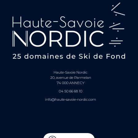
Haute-Savoie Nordic
20, avenue de Parmelan
74 000 ANNECY
04 50 66 68 10
info@haute-savoie-nordic.com