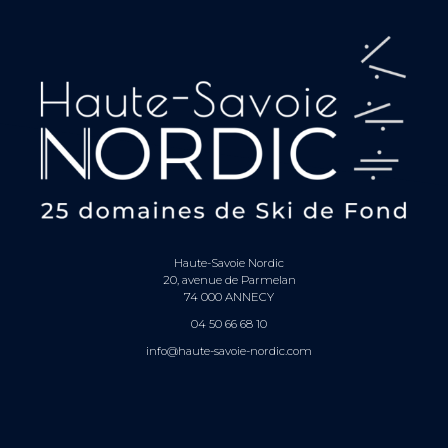
Haute-Savoie Nordic
20, avenue de Parmelan
74 000 ANNECY
04 50 66 68 10
info@haute-savoie-nordic.com