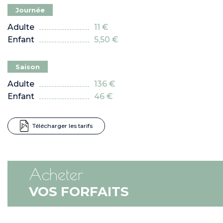
Journée
adulte
11 €
enfant
5,50 €
Saison
adulte
136 €
enfant
46 €
Télécharger les tarifs
Acheter
VOS FORFAITS