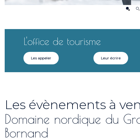
L'office de tourisme
Les appeler
Leur écrire
Les évènements à ven
tés
Domaine nordique du Gr
Bornand