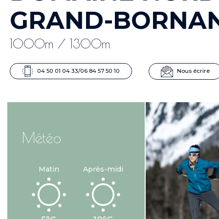
GRAND-BORNA
1000m / 1300m
04 50 01 04 33/06 84 57 50 10
Nous écrire
Météo
Matin
Après-midi