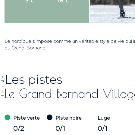
5°C
18°C
Le nordique s’impose comme un véritable style de vie qui 
du Grand-Bornand.
Les pistes
Les pistes
Le Grand-Bornand Villag
Piste verte
Piste noire
Luge
0/2
0/1
0/1