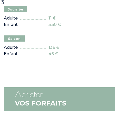
Journée
adulte
11 €
enfant
5,50 €
Saison
adulte
136 €
enfant
46 €
Acheter
VOS FORFAITS