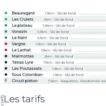
Beauregard
1.3km - Ski de fond
Les Crulets
4km - Ski de fond
Le plateau
7.8km - Ski de fond
Vonezin
5.3km - Ski de fond
Le Nant
5.1km - Ski de fond
Vargne
1.1km - Ski de fond
Le Lachat
13km - Ski de fond
Marmottes
2km - Ski de fond
Tétras Lyre
17km - Ski de fond
Les Poutassets
1.5km - Ski de fond
Sous Colomban
1.5km - Ski de fond
Circuit piéton
7.5km - Raquettes , Randonnée nord
Les tarifs
Les tarifs