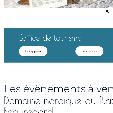
L'office de tourisme
Les appeler
Leur écrire
Les évènements à ven
tés
Domaine nordique du Pla
Beauregard