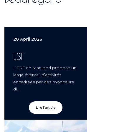
20 April 2026
ESF
L’ESF de Manigod propose un
large éventail d’activités
encadrées par des moniteurs
di...
Lire l'article