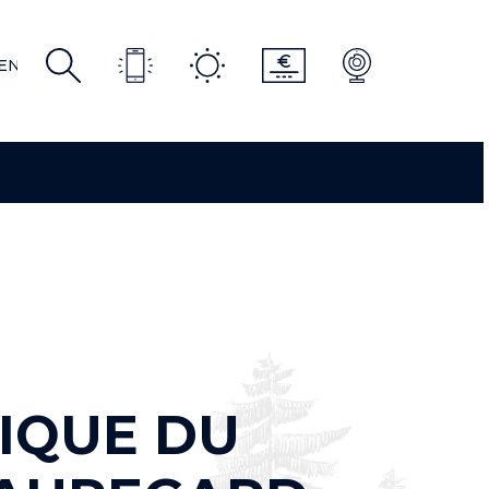
R
EN
EN
IQUE DU