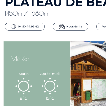
PLATEAU DE B
1450m / 1680m
04.50.44.93.42
Nous écrire
Voi
Météo
Matin
Après-midi
8°C
15°C