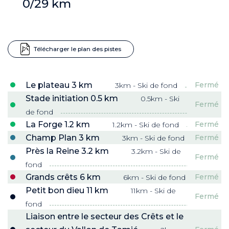
0/29 km
Télécharger le plan des pistes
Le plateau 3 km
Fermé
3km - Ski de fond
Stade initiation 0.5 km
0.5km - Ski
Fermé
de fond
La Forge 1.2 km
Fermé
1.2km - Ski de fond
Champ Plan 3 km
Fermé
3km - Ski de fond
Près la Reine 3.2 km
3.2km - Ski de
Fermé
fond
Grands crêts 6 km
Fermé
6km - Ski de fond
ND
Petit bon dieu 11 km
11km - Ski de
Fermé
RE NORDIC
Savoie
fond
Liaison entre le secteur des Crêts et le