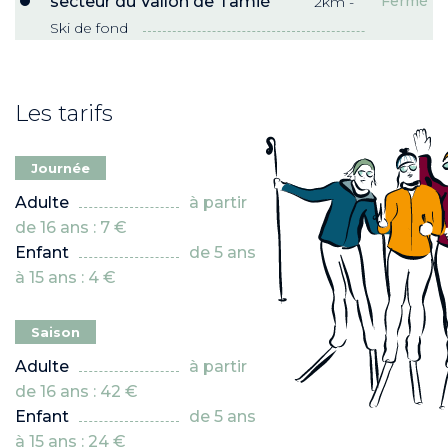
secteur du Vallon de Tamié
Fermé
2km -
Ski de fond
 JEUNES
voie Nordic
Les tarifs
PRO
R ?
 son espace !”
Journée
adulte
à partir
 NEIGE ET
de 16 ans : 7 €
enfant
de 5 ans
à 15 ans : 4 €
Saison
adulte
à partir
de 16 ans : 42 €
enfant
de 5 ans
à 15 ans : 24 €