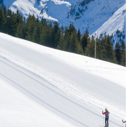
R PRO
chacun son espace !”
UER ?
ES NEIGE ET