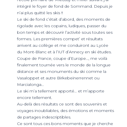
‘‘
intégré le foyer de fond de Sommand. Depuis je
n’ai plus quitté les skis !!
ND
Le ski de fond c’était d’abord, des moments de
rigolade avec les copains, ludiques, passer du
RE NORDIC
Savoie
bon temps et découvrir l’activité sous toutes ses
formes. Les premières compet’ et résultats
arrivent au collège et me conduiront au Lycée
du Mont-Blanc et à l’IUT d’Annecy en ski études.
Coupe de France, coupe d’Europe…, me voilà
 JEUNES
voie Nordic
finalement tournée vers le monde de la longue
distance et ses monuments du ski comme la
PRO
Vasaloppet et autre Birkebeinerrennet ou
Marcialonga…
R ?
 son espace !”
Le ski m’a tellement apporté… et m’apporte
encore tellement.
 NEIGE ET
Au-delà des résultats ce sont des souvenirs et
voyages inoubliables, des émotions et moments
de partages indescriptibles.
Ce sont tous ces bons moments que je cherche