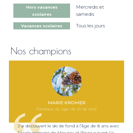
Mercredis et
Hors vacances
samedis
scolaires
Tous les jours
Vacances scolaires
Nos champions
MARIE KROMER
Entraineur du foyer de ski de fond
J’ai découvert le ski de fond à l’âge de 8 ans avec
l’école primaire de Mieussy et l’hiver suivant j’ai