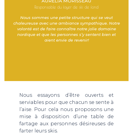
AURÉLIA MORISSEAU
Responsable du foyer de ski de fond
Nous sommes une petite structure qui se veut
chaleureuse avec une ambiance sympathique. Notre
volonté est de faire connaître notre jolie domaine
nordique et que les personnes s’y sentent bien et
aient envie de revenir!
Nous essayons d’être ouverts et
serviables pour que chacun se sente à
l’aise. Pour cela nous proposons une
mise à disposition d’une table de
fartage aux personnes désireuses de
farter leurs skis.