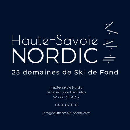
Haute-Savoie Nordic
20, avenue de Parmelan
74 000 ANNECY
04 50 66 68 10
info@haute-savoie-nordic.com