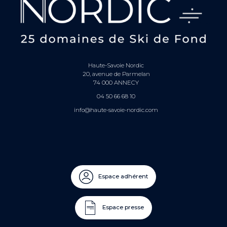
Haute-Savoie Nordic
20, avenue de Parmelan
74 000 ANNECY
04 50 66 68 10
info@haute-savoie-nordic.com
Espace adhérent
Espace presse