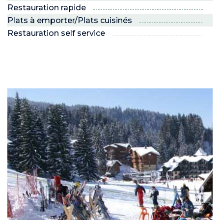
Restauration rapide
Plats à emporter/Plats cuisinés
Restauration self service
ND
RE NORDIC
Savoie
 JEUNES
voie Nordic
PRO
R ?
 son espace !”