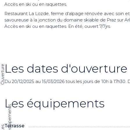
Accès en ski ou en raquettes.
Restaurant La Lozde, ferme d'alpage rénovée avec soin et a
savoureuse à la jonction du domaine skiable de Praz sur Ar
Accès en ski ou en raquettes. En été, ouvert 7/7jrs.
Les dates d'ouverture
Ouverture
Du 20/12/2025 au 15/03/2026 tous les jours de 10h à 17h30.
Les équipements
s
Terrasse
L
e
s
é
q
u
i
p
e
m
e
n
t