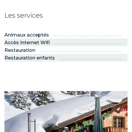
Les services
Animaux acceptés
Accès Internet Wifi
Restauration
Restauration enfants
ND
RE NORDIC
Savoie
 JEUNES
voie Nordic
PRO