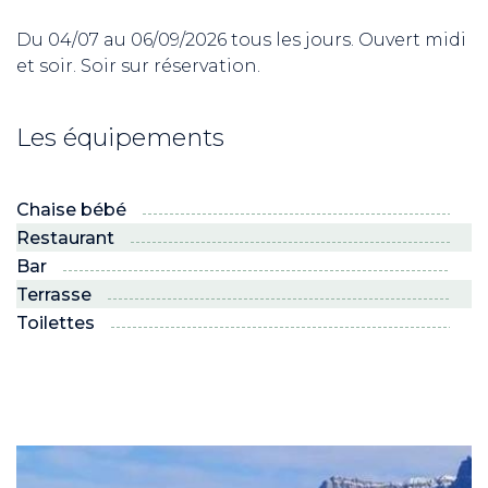
Du 04/07 au 06/09/2026 tous les jours. Ouvert midi
ND
et soir. Soir sur réservation.
RE NORDIC
Savoie
Les équipements
Chaise bébé
 JEUNES
voie Nordic
Restaurant
Bar
PRO
Terrasse
Toilettes
R ?
 son espace !”
 NEIGE ET