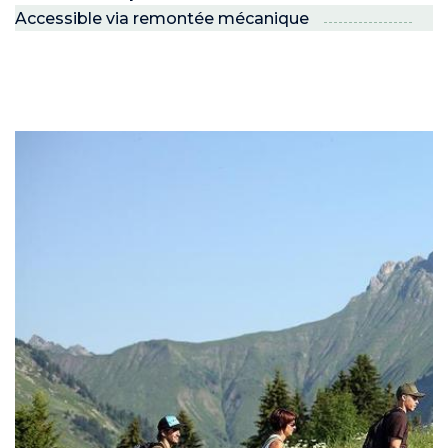
Accessible via remontée mécanique
 JEUNES
voie Nordic
PRO
R ?
 son espace !”
 NEIGE ET