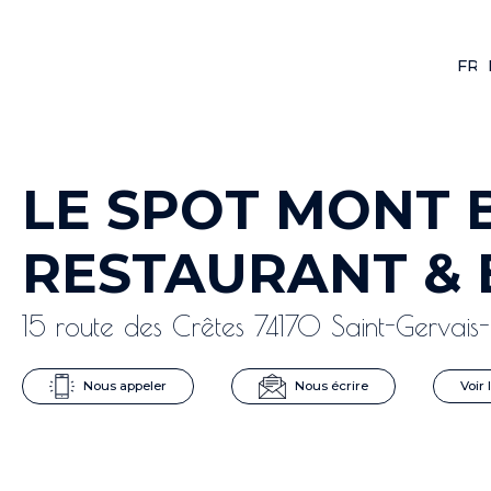
FR
F
LE SPOT MONT 
RESTAURANT & 
15 route des Crêtes 74170 Saint-Gervais-l
Nous appeler
Nous écrire
Voir 