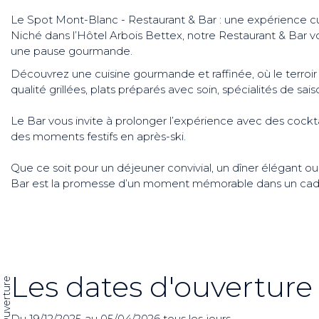
Le Spot Mont-Blanc - Restaurant & Bar : une expérience cul
Niché dans l’Hôtel Arbois Bettex, notre Restaurant & Bar v
une pause gourmande.
Découvrez une cuisine gourmande et raffinée, où le terroir
qualité grillées, plats préparés avec soin, spécialités de s
Le Bar vous invite à prolonger l’expérience avec des cock
des moments festifs en après-ski.
Que ce soit pour un déjeuner convivial, un dîner élégant o
Bar est la promesse d’un moment mémorable dans un cadr
Les dates d'ouverture
Ouverture
Du 19/12/2025 au 05/04/2026 tous les jours.