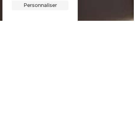
Personnaliser
Haute-Savoie Nordic
Espace adhérent
20, avenue de Parmelan
74 000 ANNECY
04 50 66 68 10