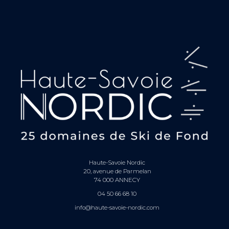
Haute-Savoie Nordic
20, avenue de Parmelan
74 000 ANNECY
04 50 66 68 10
info@haute-savoie-nordic.com