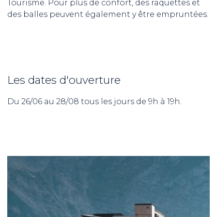
Tourisme. Pour plus de confort, des raquettes et
des balles peuvent également y être empruntées.
Les dates d'ouverture
Du 26/06 au 28/08 tous les jours de 9h à 19h.
ND
RE NORDIC
Savoie
 JEUNES
voie Nordic