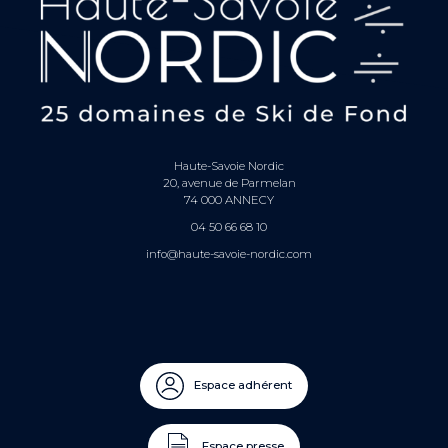
Haute-Savoie Nordic
20, avenue de Parmelan
74 000 ANNECY
04 50 66 68 10
info@haute-savoie-nordic.com
Espace adhérent
Espace presse