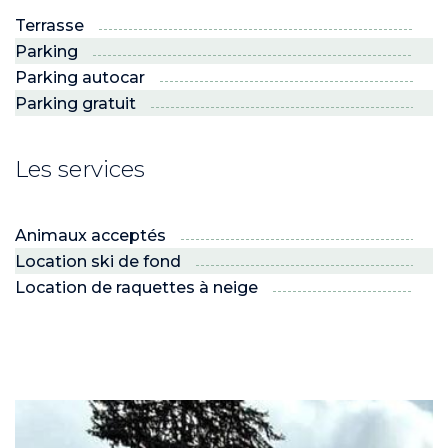
Terrasse
Parking
Parking autocar
Parking gratuit
Les services
Animaux acceptés
Location ski de fond
ND
Location de raquettes à neige
RE NORDIC
Savoie
 JEUNES
voie Nordic