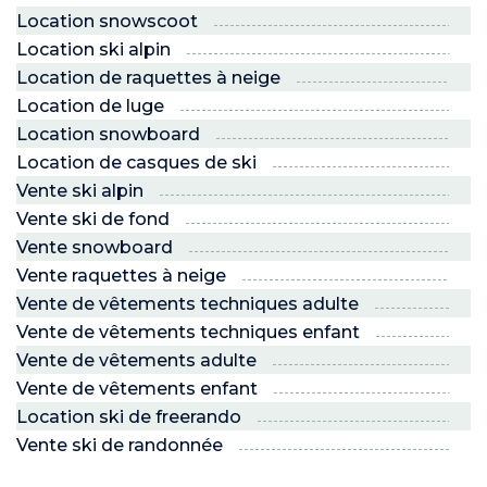
Location snowscoot
Location ski alpin
Location de raquettes à neige
Location de luge
ND
Location snowboard
Location de casques de ski
RE NORDIC
Savoie
Vente ski alpin
Vente ski de fond
Vente snowboard
Vente raquettes à neige
 JEUNES
voie Nordic
Vente de vêtements techniques adulte
Vente de vêtements techniques enfant
PRO
Vente de vêtements adulte
Vente de vêtements enfant
R ?
 son espace !”
Location ski de freerando
Vente ski de randonnée
 NEIGE ET