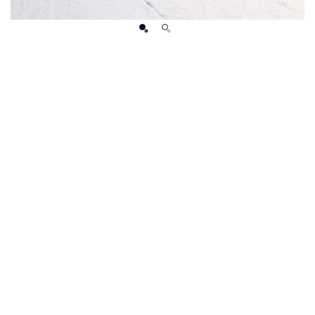
ace !”
E ET MÉTÉO