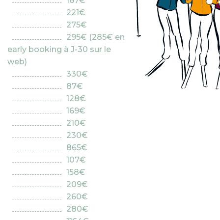
167€
221€
275€
295€ (285€ en
early booking à J-30 sur le
web)
330€
87€
128€
169€
210€
230€
865€
107€
158€
209€
260€
280€