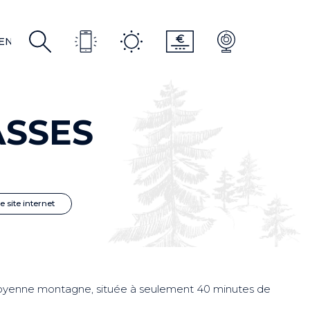
R
EN
EN
ASSES
le site internet
e moyenne montagne, située à seulement 40 minutes de