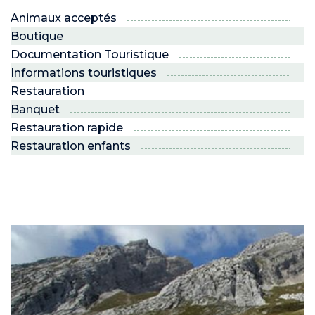
Animaux acceptés
Boutique
Documentation Touristique
Informations touristiques
Restauration
Banquet
Restauration rapide
Restauration enfants
ND
RE NORDIC
Savoie
 JEUNES
voie Nordic
PRO