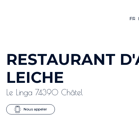
FR
F
RESTAURANT D'
LEICHE
Le Linga 74390 Châtel
Nous appeler