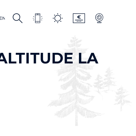
R
EN
EN
ALTITUDE LA