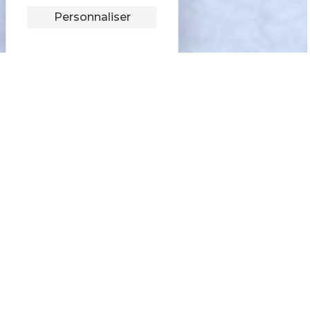
Personnaliser
Haute-Savoie Nordic
Espace adhérent
20, avenue de Parmelan
74 000 ANNECY
04 50 66 68 10