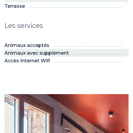
Terrasse
Les services
Animaux acceptés
Animaux avec supplément
Accès Internet Wifi
ND
RE NORDIC
Savoie
 JEUNES
voie Nordic
PRO