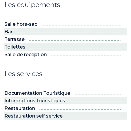
Les équipements
Salle hors-sac
ND
Bar
Terrasse
RE NORDIC
Savoie
Toilettes
Salle de réception
Les services
 JEUNES
voie Nordic
PRO
Documentation Touristique
Informations touristiques
R ?
 son espace !”
Restauration
Restauration self service
 NEIGE ET