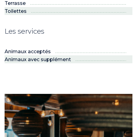
Terrasse
R ?
 son espace !”
Toilettes
 NEIGE ET
Les services
Animaux acceptés
Animaux avec supplément