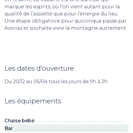
marque les esprits, où l’on vient autant pour la
qualité de l’assiette que pour l’énergie du lieu.
Une étape obligatoire pour quiconque passe par
Avoriaz et souhaite vivre la montagne autrement.
ND
Les dates d'ouverture
RE NORDIC
Savoie
Du 20/12 au 05/04 tous les jours de 9h à 2h.
Les équipements
 JEUNES
voie Nordic
Chaise bébé
Bar
PRO