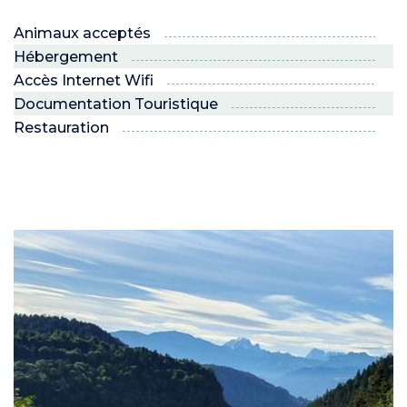
Animaux acceptés
Hébergement
Accès Internet Wifi
Documentation Touristique
Restauration
ND
RE NORDIC
Savoie
 JEUNES
voie Nordic
PRO