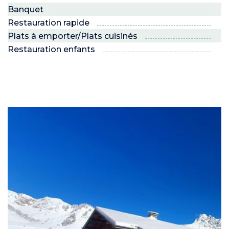
Banquet
Restauration rapide
Plats à emporter/Plats cuisinés
Restauration enfants
ND
RE NORDIC
Savoie
 JEUNES
voie Nordic
PRO
R ?
 son espace !”