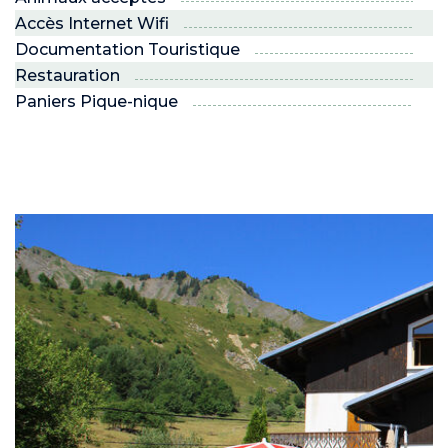
Accès Internet Wifi
Documentation Touristique
Restauration
Paniers Pique-nique
ND
RE NORDIC
Savoie
 JEUNES
voie Nordic
PRO
R ?
 son espace !”