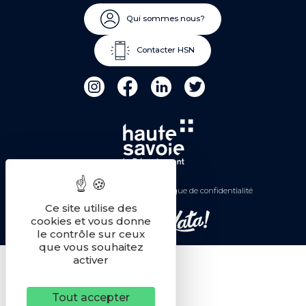
Qui sommes nous?
Contacter HSN
Mentions légales
Politique de confidentialité
Ce site utilise des
cookies et vous donne
Une réalisation
le contrôle sur ceux
que vous souhaitez
activer
Tout accepter