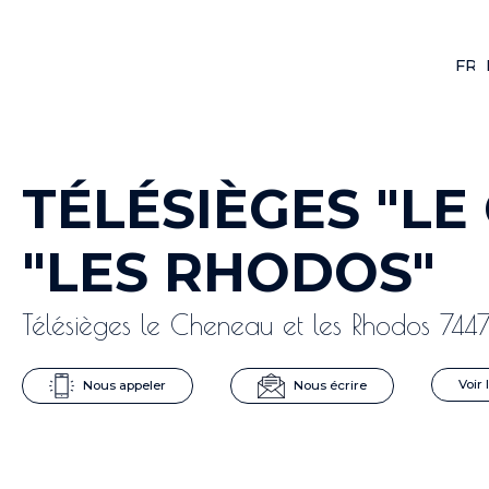
FR
F
TÉLÉSIÈGES "LE
"LES RHODOS"
Télésièges le Cheneau et les Rhodos 744
Nous appeler
Nous écrire
Voir 