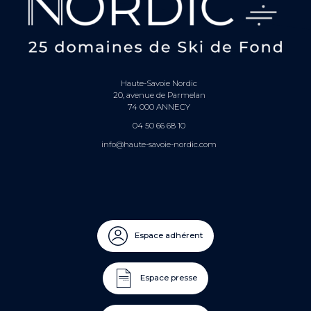
Haute-Savoie Nordic
20, avenue de Parmelan
74 000 ANNECY
04 50 66 68 10
info@haute-savoie-nordic.com
Espace adhérent
Espace presse