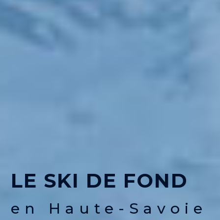
ND
RE NORDIC
Savoie
LE SKI DE FOND
en Haute-Savoie
 JEUNES
voie Nordic